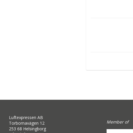
Luftexpressen AB
Member of
Torbornavägen 12
253 68 Helsingborg