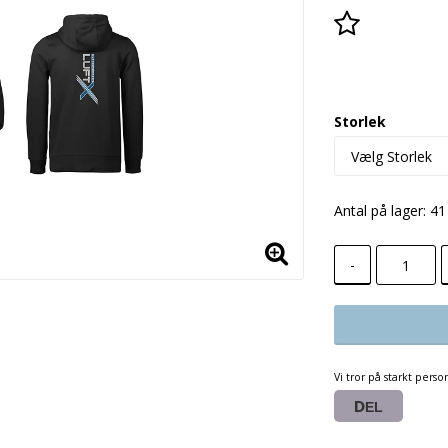
Add to lis
Storlek
Antal på lager: 41
-
Vi tror på starkt perso
DEL