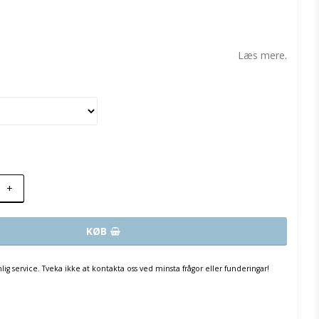
t of favorites
Læs mere.
+
KØB
nlig service. Tveka ikke at kontakta oss ved minsta frågor eller funderingar!