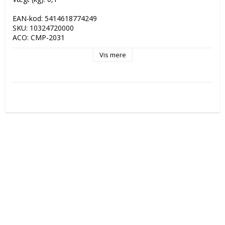
EAN-kod: 5414618774249

SKU: 10324720000

ACO: CMP-2031

OEM: MPA5285G0030301

Vis mere
Enhet: st

Pakke: 4st

Varumerke: Maxipro