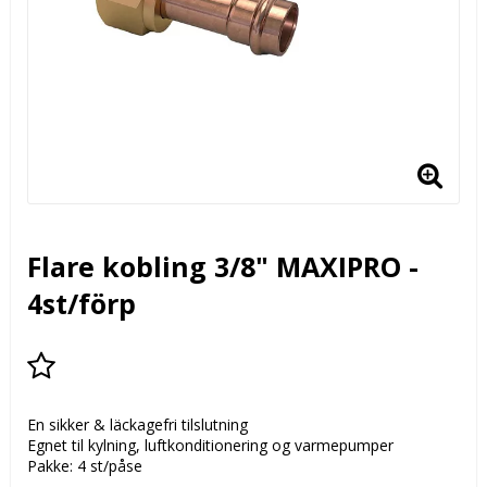
Flare kobling 3/8" MAXIPRO -
4st/förp
Add to list of favorites
En sikker & läckagefri tilslutning
Egnet til kylning, luftkonditionering og varmepumper
Pakke: 4 st/påse