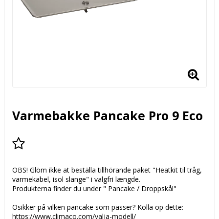
Varmebakke Pancake Pro 9 Eco
Add to list of favorites
OBS! Glöm ikke at beställa tillhörande paket "Heatkit til tråg,
varmekabel, isol slange" i valgfri længde.
Produkterna finder du under " Pancake / Droppskål"
Osikker på vilken pancake som passer? Kolla op dette:
https://www.climaco.com/valja-modell/