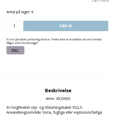
Læs mere.
Antal på lager: 6
KØB
Vi tror på starkt personlig service. Tveka ikke at kontakta oss ved minsta
frågor eller funderingar!
DEL
Beskrivelse
Artnr: 4525005
En högflexibel olje- og tilslutningskabel 5G2,5. 

Användningsområde: torra, fugtiga eller explosionsfarliga 