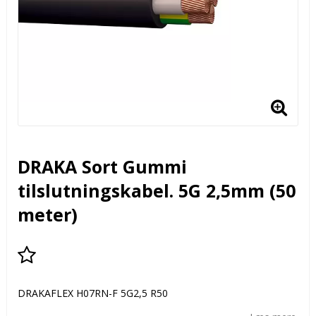
DRAKA Sort Gummi
tilslutningskabel. 5G 2,5mm (50
meter)
Add to list of favorites
DRAKAFLEX H07RN-F 5G2,5 R50