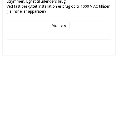
utrymmen. Egnet til udendørs brug. 

Ved fast beskyttet installation er brug op til 1000 V AC tillåten 
(i el-rør eller apparater).

Produktbeskrivning:

Vis mere
Førermaterial: Koppar isoleret af gummi (EPDM)

Max førertemperatur: 60

Ytterdiameter [mm]:	13,8

Vægt [kg/km]: 289

Leveringlängd [m]: 50