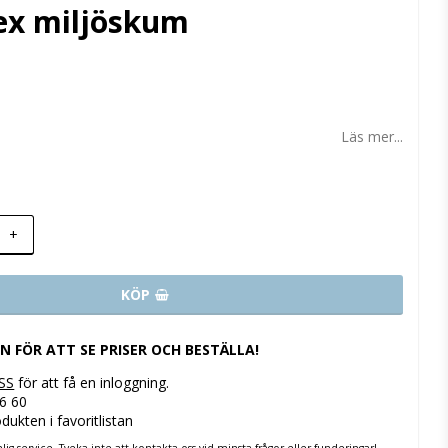
lex miljöskum
 favoritlistan
Läs mer...
+
KÖP
IN FÖR ATT SE PRISER OCH BESTÄLLA!
SS
för att få en inloggning.
96 60
dukten i favoritlistan
nlig service. Tveka inte att kontakta oss vid minsta frågor eller funderingar!