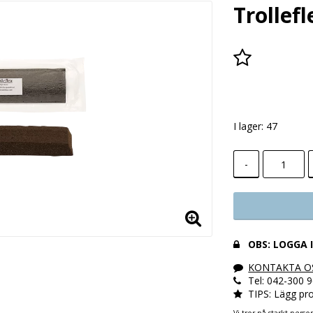
Trollef
Lägg till i
I lager: 47
-
OBS: LOGGA 
KONTAKTA O
Tel: 042-300 
TIPS: Lägg pro
Vi tror på starkt perso