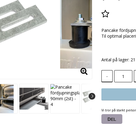
Add to lis
Pancake fördjupn
Til optimal place
Antal på lager: 21
-
Vi tror på starkt perso
DEL