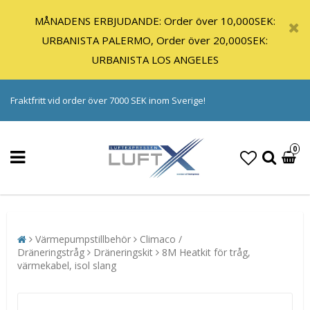
MÅNADENS ERBJUDANDE: Order över 10,000SEK:
URBANISTA PALERMO, Order över 20,000SEK:
URBANISTA LOS ANGELES
Fraktfritt vid order över 7000 SEK inom Sverige!
0
Värmepumpstillbehör
Climaco /
Dräneringstråg
Dräneringskit
8M Heatkit för tråg,
värmekabel, isol slang