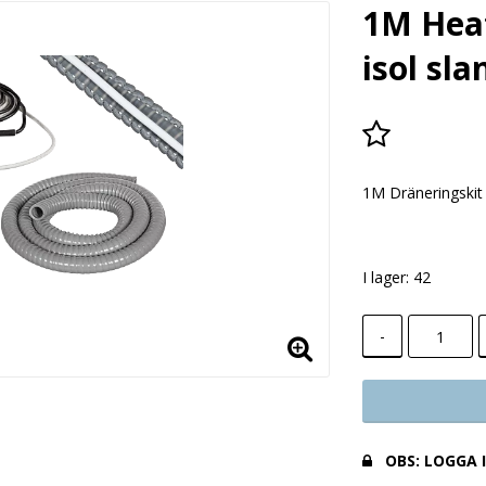
1M Heat
isol sla
Lägg till i
1M Dräneringskit
I lager: 42
-
OBS: LOGGA 