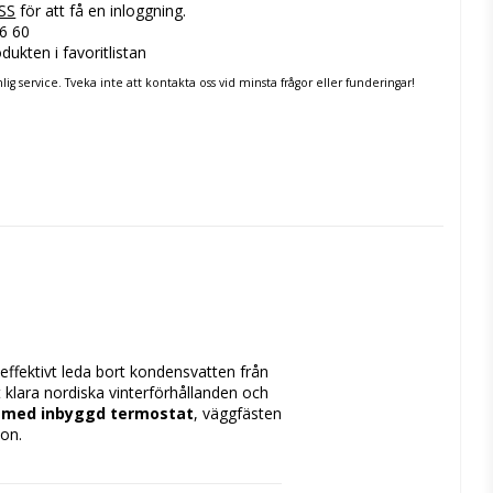
SS
för att få en inloggning.
96 60
dukten i favoritlistan
nlig service. Tveka inte att kontakta oss vid minsta frågor eller funderingar!
 effektivt leda bort kondensvatten från 
tt klara nordiska vinterförhållanden och 
 med inbyggd termostat
, väggfästen 
ion.