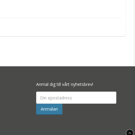
 förhindrar att vattnet fryser i 
 anslutas direkt till plint om så önskas. 
9–21 mm
 och har hög motståndskraft 
Anmäl dig till vårt nyhetsbrev!
Anmälan