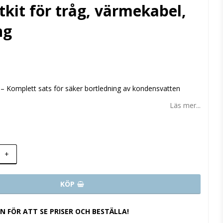
kit för tråg, värmekabel,
ng
 favoritlistan
 – Komplett sats för säker bortledning av kondensvatten
Läs mer...
+
KÖP
IN FÖR ATT SE PRISER OCH BESTÄLLA!