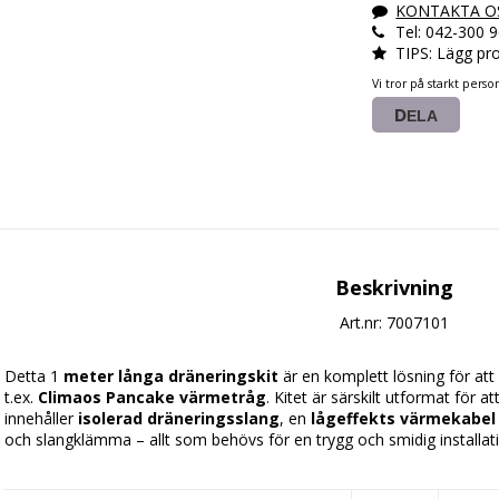
KONTAKTA O
Tel: 042-300 
TIPS: Lägg pro
Vi tror på starkt perso
DELA
Beskrivning
Art.nr: 7007101
Detta 1
 meter långa dräneringskit
 är en komplett lösning för att
t.ex. 
Climaos Pancake värmetråg
. Kitet är särskilt utformat för a
innehåller 
isolerad dräneringsslang
, en 
lågeffekts värmekabel
och slangklämma – allt som behövs för en trygg och smidig installat